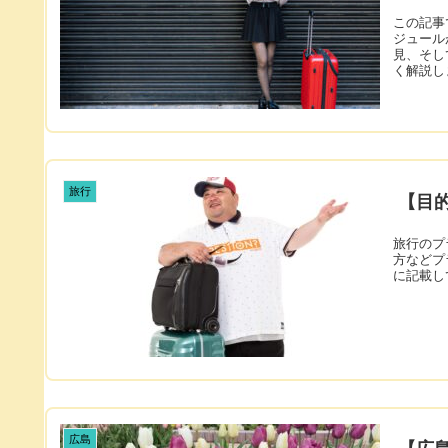
この記事
ジュール
見、そし
く解説し
旅行
【目
旅行のプ
方などプ
に記載し
広島