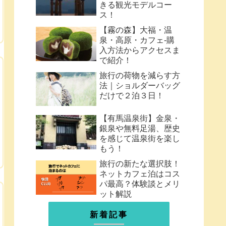
きる観光モデルコー
ス！
【霧の森】大福・温
泉・高原・カフェ-購
入方法からアクセスま
で紹介！
旅行の荷物を減らす方
法｜ショルダーバッグ
だけで２泊３日！
【有馬温泉街】金泉・
銀泉や無料足湯、歴史
を感じて温泉街を楽し
もう！
旅行の新たな選択肢！
ネットカフェ泊はコス
パ最高？体験談とメリ
ット解説
新着記事