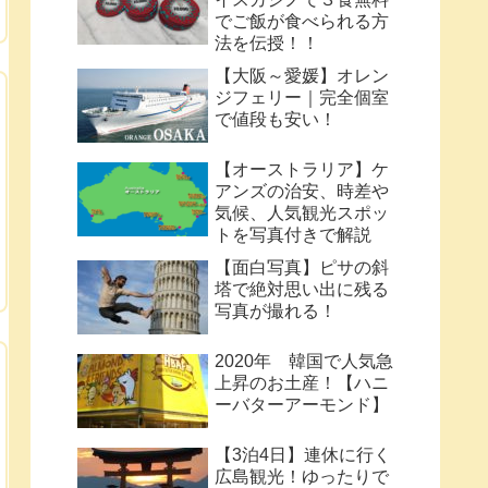
でご飯が食べられる方
法を伝授！！
【大阪～愛媛】オレン
ジフェリー｜完全個室
で値段も安い！
【オーストラリア】ケ
アンズの治安、時差や
気候、人気観光スポッ
トを写真付きで解説
【面白写真】ピサの斜
塔で絶対思い出に残る
写真が撮れる！
2020年 韓国で人気急
上昇のお土産！【ハニ
ーバターアーモンド】
【3泊4日】連休に行く
広島観光！ゆったりで