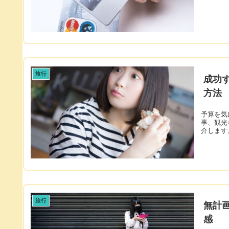
旅行
成功
方法
予算を気
事、観光
介します
旅行
無計
感