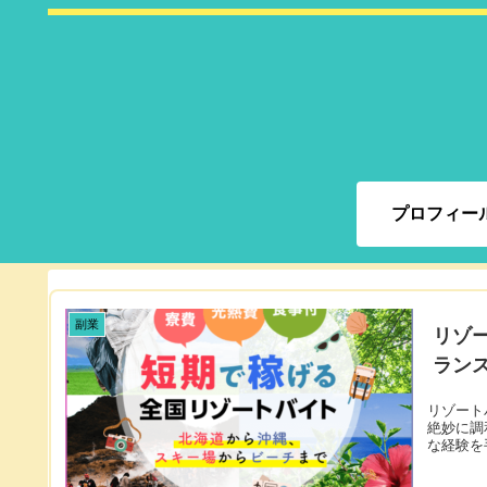
プロフィー
副業
リゾ
ラン
リゾート
絶妙に調
な経験を