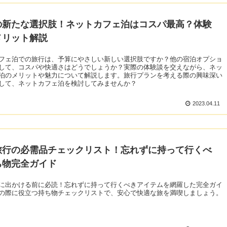
の新たな選択肢！ネットカフェ泊はコスパ最高？体験
メリット解説
フェ泊での旅行は、予算にやさしい新しい選択肢ですか？他の宿泊オプショ
して、コスパや快適さはどうでしょうか？実際の体験談を交えながら、ネッ
泊のメリットや魅力について解説します。旅行プランを考える際の興味深い
して、ネットカフェ泊を検討してみませんか？
2023.04.11
旅行の必需品チェックリスト！忘れずに持って行くべ
ち物完全ガイド
に出かける前に必読！忘れずに持って行くべきアイテムを網羅した完全ガイ
の際に役立つ持ち物チェックリストで、安心で快適な旅を満喫しましょう。