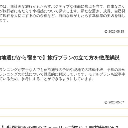
では、無計画な旅行がもたらすポジティブな側面に焦点を当て、自由なスケ
が旅行者にもたらす幸福感について探求します。新たな驚き、成長、自己発
て現在を大切にする心の余裕など、自由な旅がもたらす幸福感の要因を詳し
ます。
2023.08.15
的地選びから宿まで】旅行プランの立て方を徹底解説
ランニングが苦手な人でも宿泊施設の予約や現地での移動手段、予算の決め
ランニングの方法について徹底的に解説しています。モデルプランも記事中
ているため、参考にすることができるようにしています。
2023.05.07