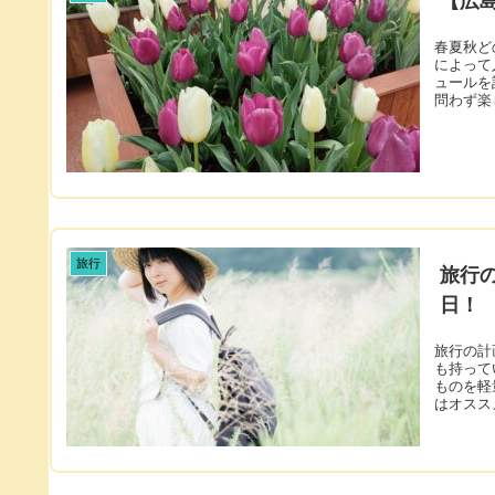
【広
春夏秋ど
によって
ュールを
問わず楽
旅行
旅行
日！
旅行の計
も持って
ものを軽
はオスス