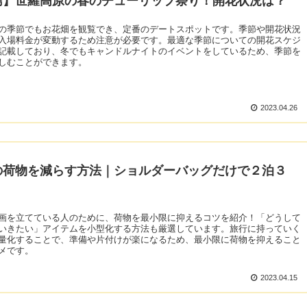
島】世羅高原の春のチューリップ祭り！開花状況は？
の季節でもお花畑を観覧でき、定番のデートスポットです。季節や開花状況
入場料金が変動するため注意が必要です。最適な季節についての開花スケジ
記載しており、冬でもキャンドルナイトのイベントをしているため、季節を
しむことができます。
2023.04.26
の荷物を減らす方法｜ショルダーバッグだけで２泊３
画を立てている人のために、荷物を最小限に抑えるコツを紹介！「どうして
いきたい」アイテムを小型化する方法も厳選しています。旅行に持っていく
量化することで、準備や片付けが楽になるため、最小限に荷物を抑えること
メです。
2023.04.15