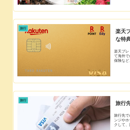
旅行
楽天
な特
楽天プレ
て海外で
保険など
旅行
旅行
旅行先で
ンジやホ
クして、