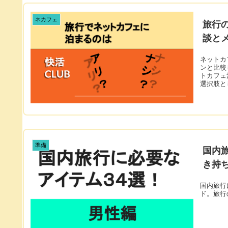
ネカフェ
旅行
談と
ネットカ
ンと比較
トカフェ
選択肢と
準備
国内
き持
国内旅行
ド。旅行