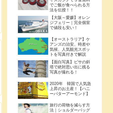
でご飯が食べられる方
法を伝授！！
【大阪～愛媛】オレン
ジフェリー｜完全個室
で値段も安い！
【オーストラリア】ケ
アンズの治安、時差や
気候、人気観光スポッ
トを写真付きで解説
【面白写真】ピサの斜
塔で絶対思い出に残る
写真が撮れる！
2020年 韓国で人気急
上昇のお土産！【ハニ
ーバターアーモンド】
旅行の荷物を減らす方
法｜ショルダーバッグ