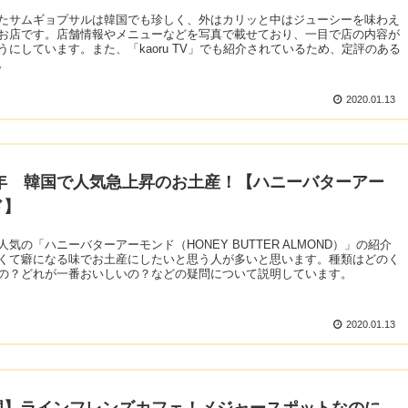
たサムギョプサルは韓国でも珍しく、外はカリッと中はジューシーを味わえ
お店です。店舗情報やメニューなどを写真で載せており、一目で店の内容が
うにしています。また、「kaoru TV」でも紹介されているため、定評のある
。
2020.01.13
20年 韓国で人気急上昇のお土産！【ハニーバターアー
ド】
人気の「ハニーバターアーモンド（HONEY BUTTER ALMOND）」の紹介
くて癖になる味でお土産にしたいと思う人が多いと思います。種類はどのく
の？どれが一番おいしいの？などの疑問について説明しています。
2020.01.13
国】ラインフレンズカフェ！メジャースポットなのに