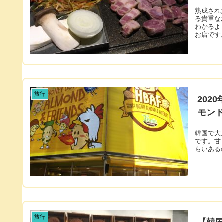
熟成され
る貴重な
わかるよ
お店です
旅行
20
モン
韓国で大
です。甘
らいある
旅行
【韓