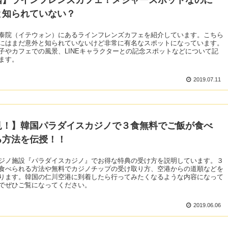
と知られていない？
泰院（イテウォン）にあるラインフレンズカフェを紹介しています。こちら
にはまだ意外と知られていないけど非常に有名なスポットになっています。
子やカフェでの風景、LINEキャラクターとの記念スポットなどについて記
ます。
2019.07.11
見！】韓国パラダイスカジノで３食無料でご飯が食べ
る方法を伝授！！
ジノ施設『パラダイスカジノ』でお得な特典の受け方を説明しています。３
食べられる方法や無料でカジノチップの受け取り方、空港からの道順などを
ります。韓国の仁川空港に到着したら行ってみたくなるような内容になって
でぜひご覧になってください。
2019.06.06