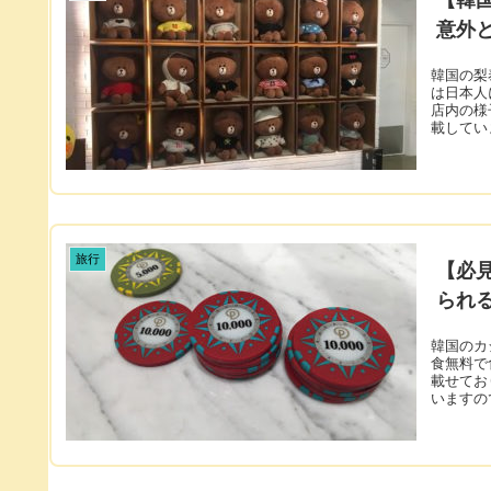
意外
韓国の梨
は日本人
店内の様
載してい
旅行
【必
られ
韓国のカ
食無料で
載せてお
いますの