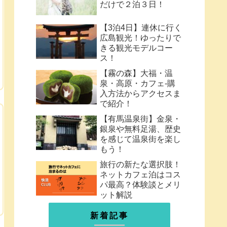
だけで２泊３日！
【3泊4日】連休に行く
広島観光！ゆったりで
きる観光モデルコー
ス！
【霧の森】大福・温
泉・高原・カフェ-購
入方法からアクセスま
で紹介！
【有馬温泉街】金泉・
銀泉や無料足湯、歴史
を感じて温泉街を楽し
もう！
旅行の新たな選択肢！
ネットカフェ泊はコス
パ最高？体験談とメリ
ット解説
新着記事