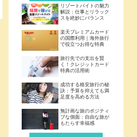
リゾートバイトの魅力
解説：仕事とリラック
スを絶妙にバランス
楽天プレミアムカード
の国際利用｜海外旅行
で役立つお得な特典
旅行先での支出を賢
く！クレジットカード
特典の活用術
成功する格安旅行の秘
訣：予算を抑えても満
足度を高める方法
無計画な旅のポジティ
ブな側面：自由な旅が
もたらす幸福感