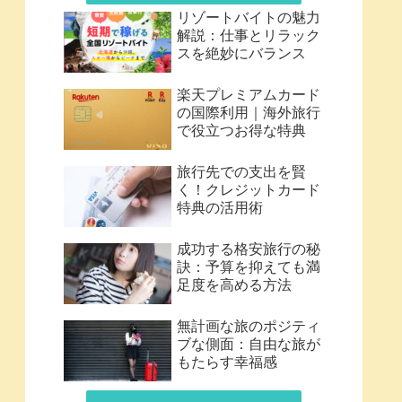
リゾートバイトの魅力
解説：仕事とリラック
スを絶妙にバランス
楽天プレミアムカード
の国際利用｜海外旅行
で役立つお得な特典
旅行先での支出を賢
く！クレジットカード
特典の活用術
成功する格安旅行の秘
訣：予算を抑えても満
足度を高める方法
無計画な旅のポジティ
ブな側面：自由な旅が
もたらす幸福感