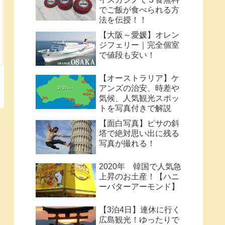
でご飯が食べられる方
法を伝授！！
【大阪～愛媛】オレン
ジフェリー｜完全個室
で値段も安い！
【オーストラリア】ケ
アンズの治安、時差や
気候、人気観光スポッ
トを写真付きで解説
【面白写真】ピサの斜
塔で絶対思い出に残る
写真が撮れる！
2020年 韓国で人気急
上昇のお土産！【ハニ
ーバターアーモンド】
【3泊4日】連休に行く
広島観光！ゆったりで