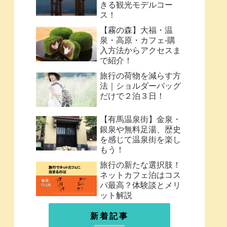
きる観光モデルコー
ス！
【霧の森】大福・温
泉・高原・カフェ-購
入方法からアクセスま
で紹介！
旅行の荷物を減らす方
法｜ショルダーバッグ
だけで２泊３日！
【有馬温泉街】金泉・
銀泉や無料足湯、歴史
を感じて温泉街を楽し
もう！
旅行の新たな選択肢！
ネットカフェ泊はコス
パ最高？体験談とメリ
ット解説
新着記事