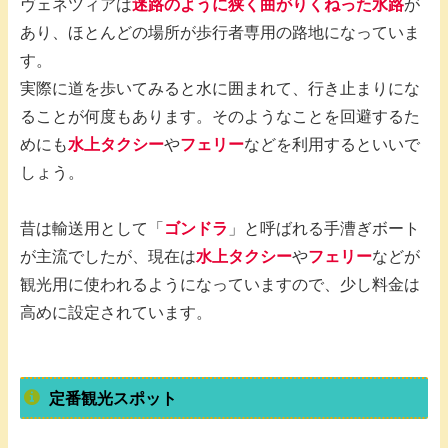
ヴェネツィアは
迷路のように狭く曲がりくねった水路
が
あり、ほとんどの場所が歩行者専用の路地になっていま
す。
実際に道を歩いてみると水に囲まれて、行き止まりにな
ることが何度もあります。そのようなことを回避するた
めにも
水上タクシー
や
フェリー
などを利用するといいで
しょう。
昔は輸送用として「
ゴンドラ
」と呼ばれる手漕ぎボート
が主流でしたが、現在は
水上タクシー
や
フェリー
などが
観光用に使われるようになっていますので、少し料金は
高めに設定されています。
定番観光スポット