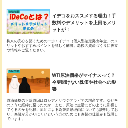
金融市場
イデコをおススメする理由！手
数料やデメリットを上回るメリ
ットが！
将来の安心を築くための一歩！イデコ（個人型確定拠出年金）のメ
リットやおすすめポイントを詳しく解説。老後の資産づくりに役立
つ情報をご覧ください。
金融市場
WTI原油価格がマイナスって？
今更聞けない株価や社会への影
響
原油価格の下落原因はロシアとサウジアラビアの増産です。なぜそ
のような経緯に至ったのか、また、原油は生活にどのように影響し
てくるのかを記載。原油による為替変動理由についても説明してお
り、為替が分かりにくいという方のためにも為替の仕組みも説明し
ています。