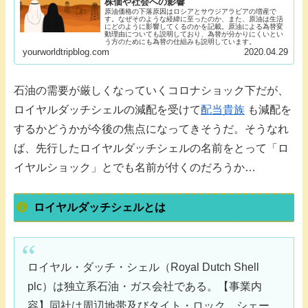
株価や社会への影響
原油価格の下落原因はロシアとサウジアラビアの増産で
す。なぜそのような経緯に至ったのか、また、原油は生活
にどのように影響してくるのかを記載。原油による為替変
動理由についても説明しており、為替が分かりにくいとい
う方のためにも為替の仕組みも説明しています。
yourworldtripblog.com
2020.04.29
石油の需要が厳しくなっていくコロナショック下だが、
ロイヤルダッチシェルの減配を受けて
配当貴族
も減配を
するかどうかが今後の焦点になってきそうだ。そうなれ
ば、先行したロイヤルダッチシェルの名前をとって「ロ
イヤルショック」とでも名前が付くのだろうか…
ロイヤルダッチシェルとは
ロイヤル・ダッチ・シェル（Royal Dutch Shell
plc）は独立系石油・ガス会社である。【事業内
容】同社は周辺地帯及びタイト・ロック、シェー