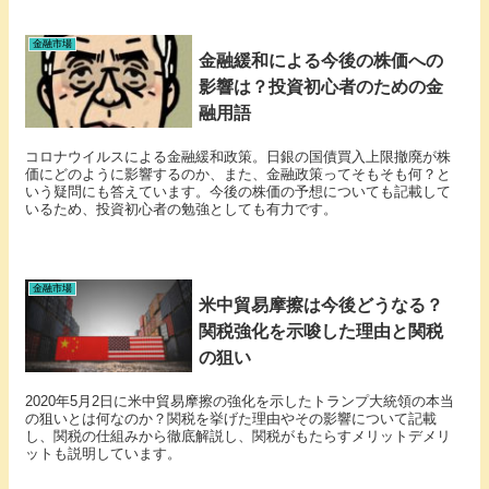
金融市場
金融緩和による今後の株価への
影響は？投資初心者のための金
融用語
コロナウイルスによる金融緩和政策。日銀の国債買入上限撤廃が株
価にどのように影響するのか、また、金融政策ってそもそも何？と
いう疑問にも答えています。今後の株価の予想についても記載して
いるため、投資初心者の勉強としても有力です。
金融市場
米中貿易摩擦は今後どうなる？
関税強化を示唆した理由と関税
の狙い
2020年5月2日に米中貿易摩擦の強化を示したトランプ大統領の本当
の狙いとは何なのか？関税を挙げた理由やその影響について記載
し、関税の仕組みから徹底解説し、関税がもたらすメリットデメリ
ットも説明しています。