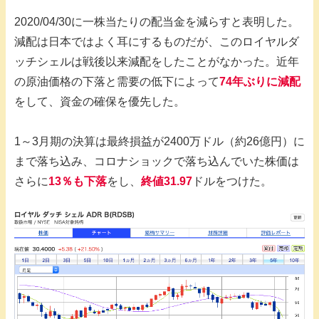
2020/04/30に一株当たりの配当金を減らすと表明した。
減配は日本ではよく耳にするものだが、このロイヤルダ
ッチシェルは戦後以来減配をしたことがなかった。近年
の原油価格の下落と需要の低下によって
74年ぶりに減配
をして、資金の確保を優先した。
1～3月期の決算は最終損益が2400万ドル（約26億円）に
まで落ち込み、コロナショックで落ち込んでいた株価は
さらに
13％も下落
をし、
終値31.97
ドルをつけた。