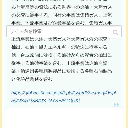
ルと炭層等の資源にある世界中の原油・天然ガス
の探査に従事する。同社の事業は集積ガス、上流
事業、下流事業及び企業事業を含む。集積ガス事
業は世界中の販売用天然ガスの液化に従事する。
上流事業は原油、天然ガスと天然ガス液の探査・
抽出、石油・風力エネルギーの輸送に従事する
他、合成原油に変換する油砂からの瀝青の抽出に
従事する油砂事業を含む。下流事業は原油を鉱
業・輸送用各種精製製品に変換する各種石油製品
と化学品業務を含む。
https://global.sbisec.co.jp/Fpts/tsj/prdSummary/displ
ay/US/RDSB/US_NYSE/STOCK/