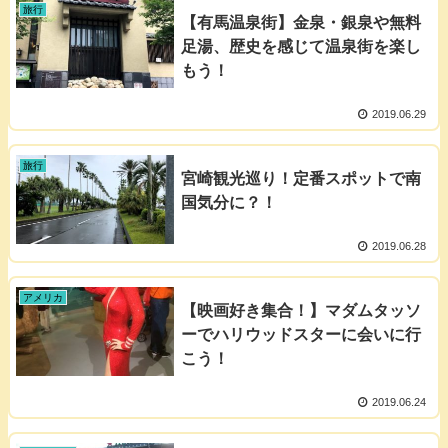
旅行
【有馬温泉街】金泉・銀泉や無料
足湯、歴史を感じて温泉街を楽し
もう！
2019.06.29
旅行
宮崎観光巡り！定番スポットで南
国気分に？！
2019.06.28
アメリカ
【映画好き集合！】マダムタッソ
ーでハリウッドスターに会いに行
こう！
2019.06.24