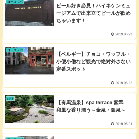
ヨーロッパ
ビール好き必見！ハイネケンミュ
ージアムで出来立てビールが飲め
ちゃいます！
2019.06.23
ヨーロッパ
【ベルギー】チョコ・ワッフル・
小便小僧など観光で絶対外さない
定番スポット
2019.06.22
旅行
【有馬温泉】spa terrace 紫翠
和風な香り漂う～金泉・銀泉～
2019.06.21