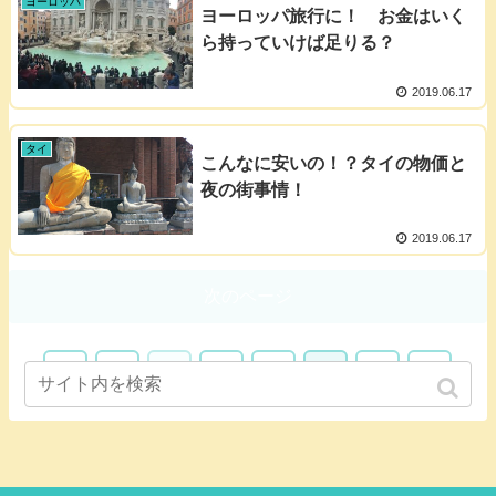
ヨーロッパ
ヨーロッパ旅行に！ お金はいく
ら持っていけば足りる？
2019.06.17
タイ
こんなに安いの！？タイの物価と
夜の街事情！
2019.06.17
次のページ
1
…
3
4
5
6